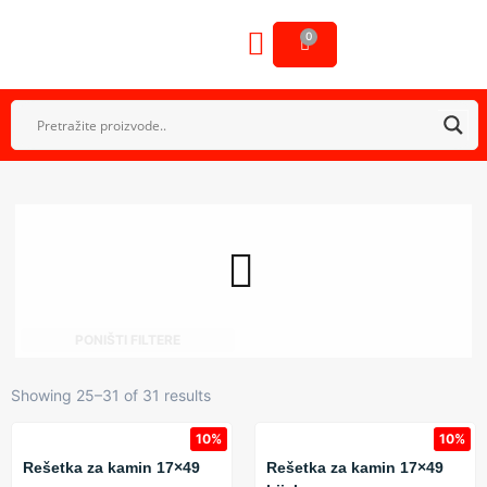
0
OSTALA OPREMA
GALERIJA NAŠIH RADOVA
PONIŠTI FILTERE
Showing 25–31 of 31 results
10%
10%
Rešetka za kamin 17×49
Rešetka za kamin 17×49