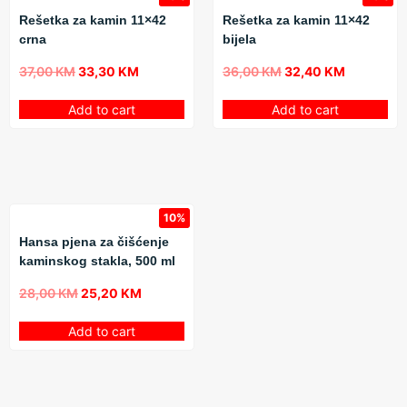
Rešetka za kamin 11×42
Rešetka za kamin 11×42
crna
bijela
37,00
KM
33,30
KM
36,00
KM
32,40
KM
Add to cart
Add to cart
10%
Hansa pjena za čišćenje
kaminskog stakla, 500 ml
28,00
KM
25,20
KM
Add to cart