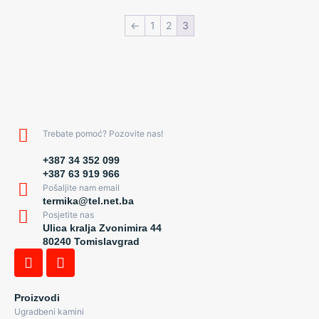
←
1
2
3
Trebate pomoć? Pozovite nas!
+387 34 352 099
+387 63 919 966
Pošaljite nam email
termika@tel.net.ba
Posjetite nas
Ulica kralja Zvonimira 44
80240 Tomislavgrad
Proizvodi
Ugradbeni kamini