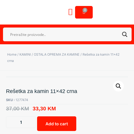
0
OSTALA OPREMA
GALERIJA NAŠIH RADOVA
Home
/
KAMINI
/
OSTALA OPREMA ZA KAMINE
/ Rešetka za kamin 11×42
crna
Rešetka za kamin 11×42 crna
SKU :
1277474
37,00
KM
33,30
KM
Add to cart