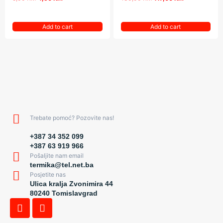
Add to cart
Add to cart
Trebate pomoć? Pozovite nas!
+387 34 352 099
+387 63 919 966
Pošaljite nam email
termika@tel.net.ba
Posjetite nas
Ulica kralja Zvonimira 44
80240 Tomislavgrad