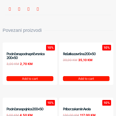
Povezani proizvodi
10%
10%
Pocinčana podna pričvrsnica
Rešatka završna 200×50
200×50
39,00
KM
35,10
KM
3,00
KM
2,70
KM
Add to cart
Add to cart
10%
10%
Pocinčana spojnica 200×50
Pribor za kamin Avola
5,00
KM
4,50
KM
130,00
KM
117,00
KM