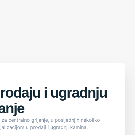
rodaju i ugradnju
anje
a centralno grijanje, u posljednjih nekoliko
alizacijom u prodaji i ugradnji kamina.