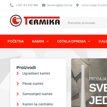
+387 63 919 966
termika@tel.net.ba
Ulica kralja Zvoni
POČETNA
KAMINI
OSTALA OPREMA
GALE
Proizvodi
Ugradbeni kamini
PRODAJA
Plinski kamini
SV
Samostojeći kamini
JE
Kamini na centralno