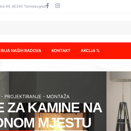
mira 44, 80240 Tomislavgrad
RIJA NAŠIH RADOVA
KONTAKT
AKCIJA %
 - PROJEKTIRANJE - MONTAŽA
E ZA KAMINE NA
DNOM MJESTU