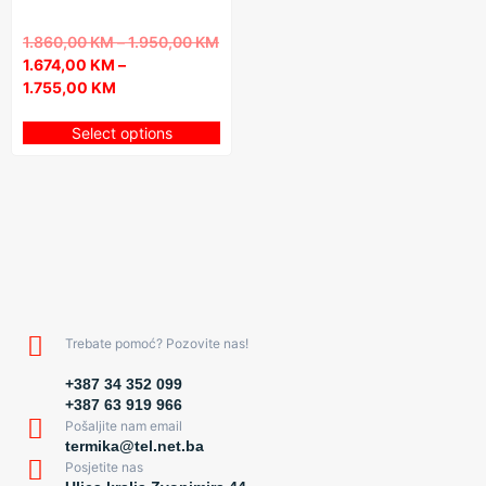
1.860,00
KM
–
1.950,00
KM
1.674,00
KM
–
1.755,00
KM
Select options
Trebate pomoć? Pozovite nas!
+387 34 352 099
+387 63 919 966
Pošaljite nam email
termika@tel.net.ba
Posjetite nas