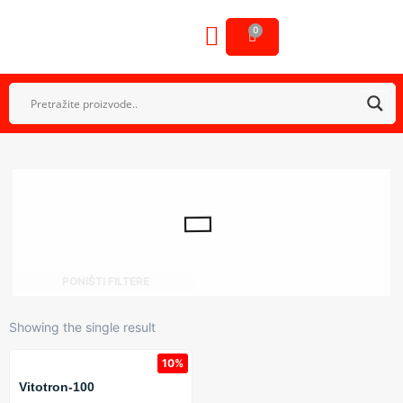
0
OSTALA OPREMA
GALERIJA NAŠIH RADOVA
PONIŠTI FILTERE
Showing the single result
10%
Vitotron-100