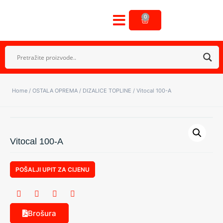
0
OSTALA OPREMA
GALERIJA NAŠIH RADOVA
Home
/
OSTALA OPREMA
/
DIZALICE TOPLINE
/ Vitocal 100-A
Vitocal 100-A
POŠALJI UPIT ZA CIJENU
Brošura