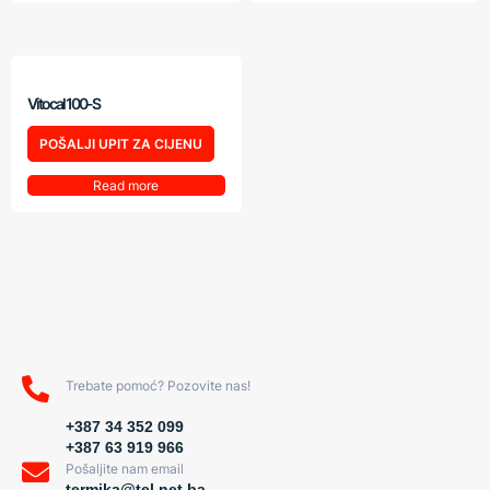
Vitocal 100-S
POŠALJI UPIT ZA CIJENU
Read more
Trebate pomoć? Pozovite nas!
+387 34 352 099
+387 63 919 966
Pošaljite nam email
termika@tel.net.ba