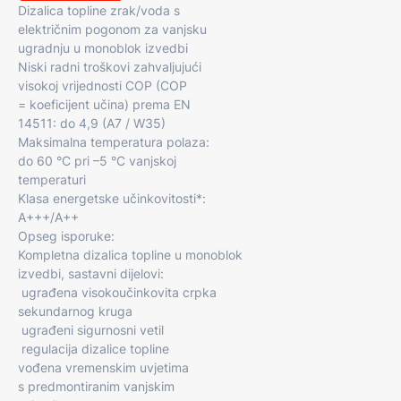
Dizalica topline zrak/voda s
električnim pogonom za vanjsku
ugradnju u monoblok izvedbi
Niski radni troškovi zahvaljujući
visokoj vrijednosti COP (COP
= koeficijent učina) prema EN
14511: do 4,9 (A7 / W35)
Maksimalna temperatura polaza:
do 60 °C pri –5 °C vanjskoj
temperaturi
Klasa energetske učinkovitosti*:
A+++/A++
Opseg isporuke:
Kompletna dizalica topline u monoblok
izvedbi, sastavni dijelovi:
 ugrađena visokoučinkovita crpka
sekundarnog kruga
 ugrađeni sigurnosni vetil
 regulacija dizalice topline
vođena vremenskim uvjetima
s predmontiranim vanjskim