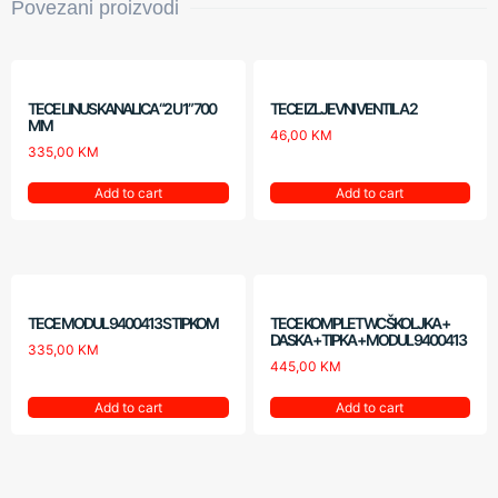
Povezani proizvodi
TECE LINUS KANALICA “2 U 1” 700
TECE IZLJEVNI VENTIL A 2
MM
46,00
KM
335,00
KM
Add to cart
Add to cart
TECE MODUL 9400413 S TIPKOM
TECE KOMPLET WC ŠKOLJKA +
DASKA + TIPKA + MODUL 9400413
335,00
KM
445,00
KM
Add to cart
Add to cart