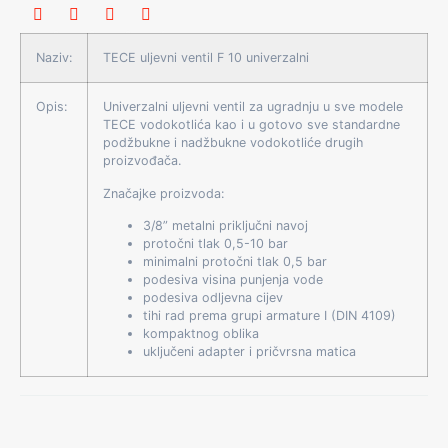
Naziv
:
TECE uljevni ventil F 10 univerzalni
Opis:
Univerzalni uljevni ventil za ugradnju u sve modele
TECE vodokotlića kao i u gotovo sve standardne
podžbukne i nadžbukne vodokotliće drugih
proizvođača.
Značajke proizvoda:
3/8” metalni priključni navoj
protočni tlak 0,5-10 bar
minimalni protočni tlak 0,5 bar
podesiva visina punjenja vode
podesiva odljevna cijev
tihi rad prema grupi armature I (DIN 4109)
kompaktnog oblika
uključeni adapter i pričvrsna matica