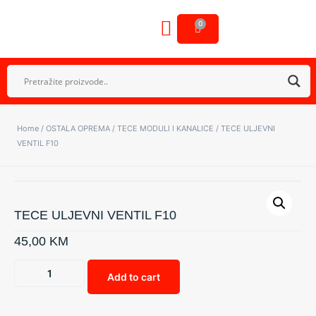
0
OSTALA OPREMA
GALERIJA NAŠIH RADOVA
Home
/
OSTALA OPREMA
/
TECE MODULI I KANALICE
/ TECE ULJEVNI
VENTIL F10
TECE ULJEVNI VENTIL F10
45,00
KM
Add to cart