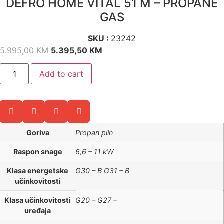
DEFRO HOME VITAL 51 M – PROPANE
GAS
SKU :
23242
5.995,00
KM
5.395,50
KM
Add to cart
Goriva
Propan plin
Raspon snage
6,6 – 11 kW
Klasa energetske
G30 – B G31 – B
učinkovitosti
Klasa učinkovitosti
G20 – G27 –
uređaja