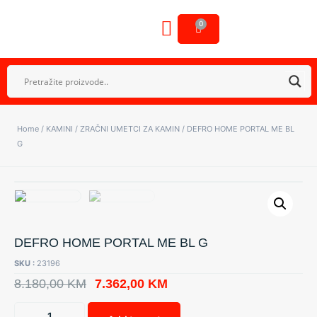
0
OSTALA OPREMA
GALERIJA NAŠIH RADOVA
Home
/
KAMINI
/
ZRAČNI UMETCI ZA KAMIN
/ DEFRO HOME PORTAL ME BL
G
DEFRO HOME PORTAL ME BL G
SKU :
23196
8.180,00
KM
7.362,00
KM