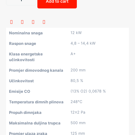
Add to cart
Nominalna snaga
12 kW
Raspon snage
4,8 – 14,4 kW
Klasa energetske
A+
učinkovitosti
Promjer dimovodnog kanala
200 mm
Učinkovitost
80,5 %
Emisije CO
(13% O2) 0,0678 %
Temperatura dimnih plinova
248°C
Propuh dimnjaka
12±2 Pa
Maksimalna duljina trupca
500 mm
Promjer ulaza zraka
125 mm