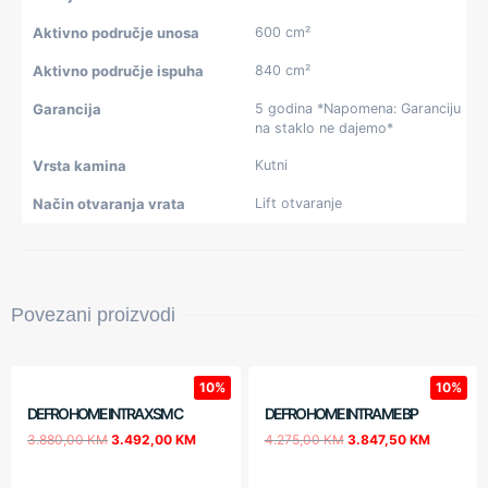
Aktivno područje unosa
600 cm²
Aktivno područje ispuha
840 cm²
Garancija
5 godina *Napomena: Garanciju
na staklo ne dajemo*
Vrsta kamina
Kutni
Način otvaranja vrata
Lift otvaranje
Povezani proizvodi
10%
10%
DEFRO HOME INTRA XSM C
DEFRO HOME INTRA ME BP
3.880,00
KM
3.492,00
KM
4.275,00
KM
3.847,50
KM