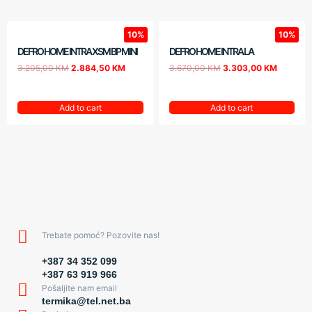
10%
10%
DEFRO HOME INTRA XSM BP MINI
DEFRO HOME INTRA LA
3.205,00
KM
2.884,50
KM
3.670,00
KM
3.303,00
KM
Add to cart
Add to cart
Trebate pomoć? Pozovite nas!
+387 34 352 099
+387 63 919 966
Pošaljite nam email
termika@tel.net.ba