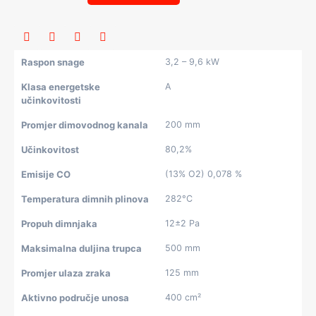
Raspon snage
3,2 – 9,6 kW
Klasa energetske
A
učinkovitosti
Promjer dimovodnog kanala
200 mm
Učinkovitost
80,2%
Emisije CO
(13% O2) 0,078 %
Temperatura dimnih plinova
282°C
Propuh dimnjaka
12±2 Pa
Maksimalna duljina trupca
500 mm
Promjer ulaza zraka
125 mm
Aktivno područje unosa
400 cm²