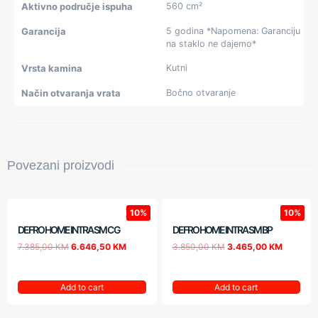
Aktivno područje ispuha
560 cm²
Garancija
5 godina *Napomena: Garanciju
na staklo ne dajemo*
Vrsta kamina
Kutni
Način otvaranja vrata
Bočno otvaranje
Povezani proizvodi
10%
10%
DEFRO HOME INTRA SM C G
DEFRO HOME INTRA SM BP
7.385,00
KM
6.646,50
KM
3.850,00
KM
3.465,00
KM
Add to cart
Add to cart