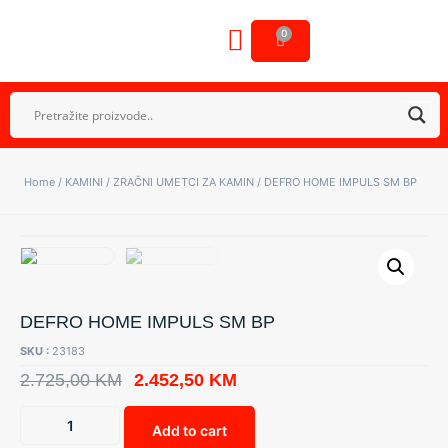
0
OSTALA OPREMA
GALERIJA NAŠIH RADOVA
Home
/
KAMINI
/
ZRAČNI UMETCI ZA KAMIN
/ DEFRO HOME IMPULS SM BP
DEFRO HOME IMPULS SM BP
SKU :
23183
2.725,00
KM
2.452,50
KM
Add to cart